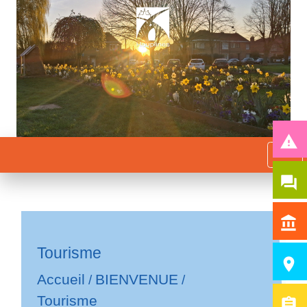
report_problem
menu
question_answer
account_balance
Tourisme
room
Accueil
BIENVENUE
/
/
Tourisme
assignment