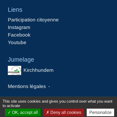
Liens
Participation citoyenne
Instagram
Facebook
Youtube
Jumelage
Kirchhundem
Mentions légales
-
Politique de confidentialité
-
Accessibilité
-
This site uses cookies and gives you control over what you want
to activate
Plan du site
-
Gestion des cookies
OK, accept all
Deny all cookies
Personalize