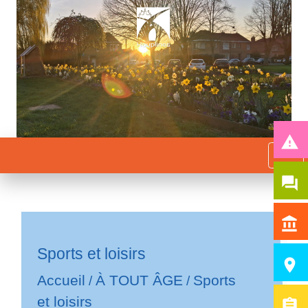
report_problem
menu
question_answer
account_balance
Sports et loisirs
room
Accueil
À TOUT ÂGE
Sports
/
/
et loisirs
assignment