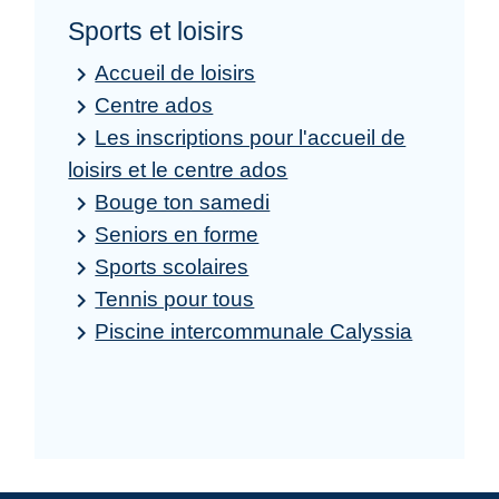
Sports et loisirs
Accueil de loisirs
keyboard_arrow_right
Centre ados
keyboard_arrow_right
Les inscriptions pour l'accueil de
keyboard_arrow_right
loisirs et le centre ados
Bouge ton samedi
keyboard_arrow_right
Seniors en forme
keyboard_arrow_right
Sports scolaires
keyboard_arrow_right
Tennis pour tous
keyboard_arrow_right
Piscine intercommunale Calyssia
keyboard_arrow_right