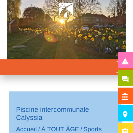
report_problem
menu
question_answer
account_balance
Piscine intercommunale
room
Calyssia
Accueil
À TOUT ÂGE
Sports
/
/
assignment