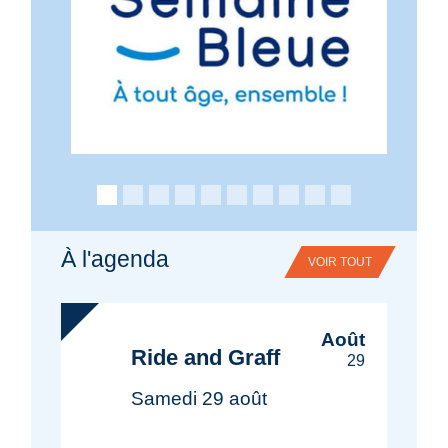
À l'agenda
VOIR TOUT
today
Août
Ride and Graff
29
Samedi 29 août