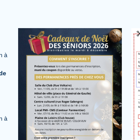
h à
 de
h à