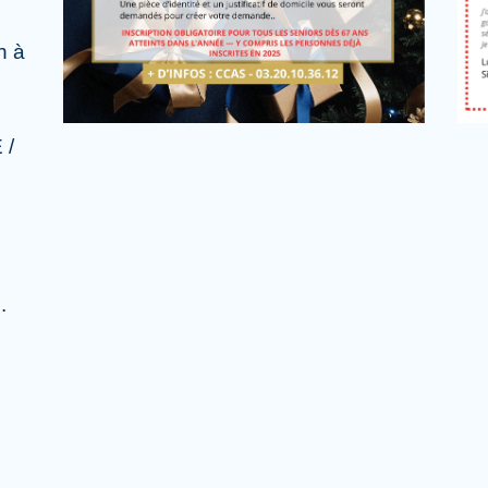
h à
 /
.