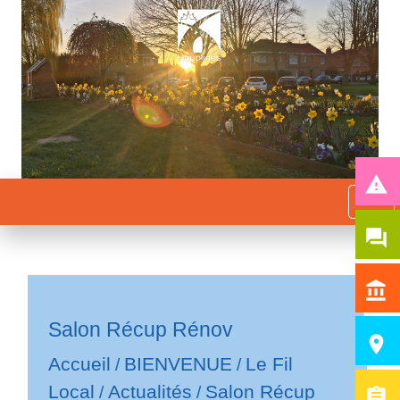
report_problem
menu
question_answer
account_balance
Salon Récup Rénov
room
Accueil
BIENVENUE
Le Fil
/
/
Local
Actualités
Salon Récup
/
/
assignment