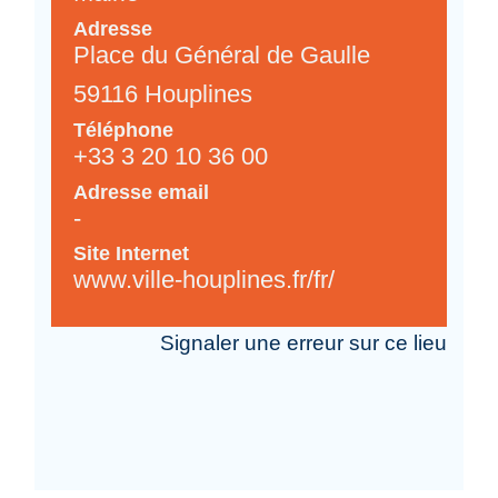
Adresse
Place du Général de Gaulle
59116 Houplines
Téléphone
+33 3 20 10 36 00
Adresse email
-
Site Internet
www.ville-houplines.fr/fr/
Signaler une erreur sur ce lieu