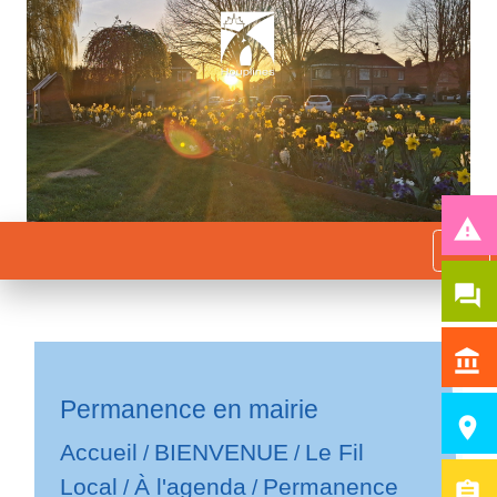
report_problem
menu
question_answer
account_balance
Permanence en mairie
room
Accueil
BIENVENUE
Le Fil
/
/
Local
À l'agenda
Permanence
/
/
assignment