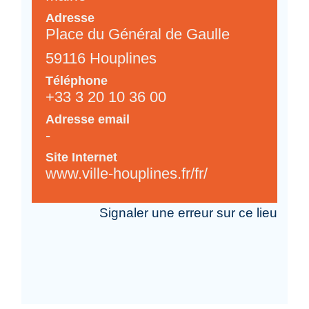
Adresse
Place du Général de Gaulle
59116 Houplines
Téléphone
+33 3 20 10 36 00
Adresse email
-
Site Internet
www.ville-houplines.fr/fr/
Signaler une erreur sur ce lieu