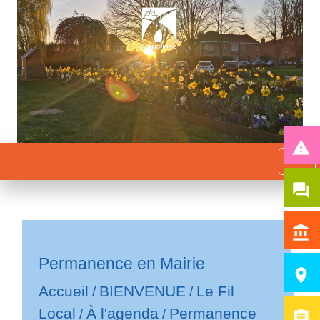
report_problem
menu
question_answer
account_balance
Permanence en Mairie
room
Accueil
BIENVENUE
Le Fil
/
/
Local
À l'agenda
Permanence
/
/
assignment