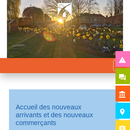
report_problem
menu
question_answer
account_balance
Accueil des nouveaux
room
arrivants et des nouveaux
commerçants
assignment