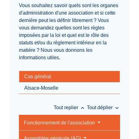
Vous souhaitez savoir quels sont les organes
d'administration d'une association et si cette
dernière peut les définir librement ? Vous
vous demandez quelles sont les règles
imposées par la loi et quel est le rôle des
statuts et/ou du règlement intérieur en la
matière ? Nous vous donnons les
informations utiles.
Cas général
Alsace-Moselle
keyboard_arrow_up
keyboard_arrow_down
Tout replier
Tout déplier
Fonctionnement de l'association
Assemblée générale (AG)