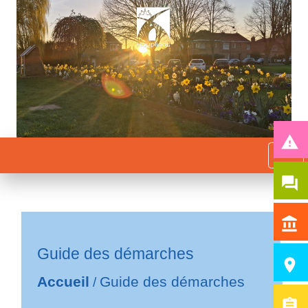
report_problem
menu
question_answer
account_balance
Guide des démarches
room
Accueil
Guide des démarches
/
assignment