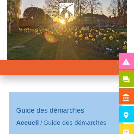
report_problem
menu
question_answer
account_balance
Guide des démarches
room
Accueil
Guide des démarches
/
assignment