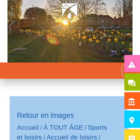
report_problem
menu
question_answer
account_balance
Retour en images
room
Accueil
À TOUT ÂGE
Sports
/
/
et loisirs
Accueil de loisirs
/
/
assignment