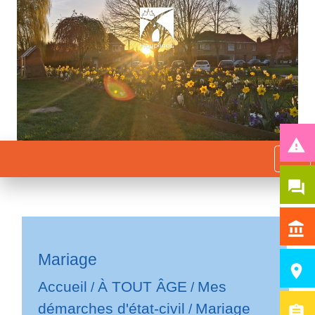
report_problem
menu
question_answer
account_balance
Mariage
room
Accueil
À TOUT ÂGE
Mes
/
/
démarches d'état-civil
Mariage
/
assignment