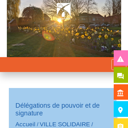
report_problem
menu
question_answer
account_balance
Délégations de pouvoir et de
room
signature
Accueil
VILLE SOLIDAIRE
/
/
assignment